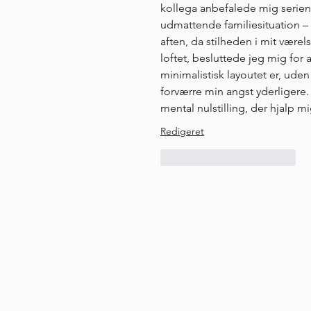
kollega anbefalede mig serien
udmattende familiesituation – 
aften, da stilheden i mit værel
loftet, besluttede jeg mig for a
minimalistisk layoutet er, ude
forværre min angst yderligere.
mental nulstilling, der hjalp m
Redigeret
Synes godt om
Svar