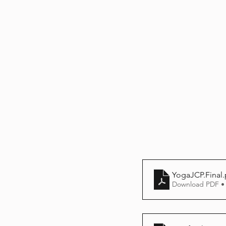
YogaJCP.Final
Download PDF •