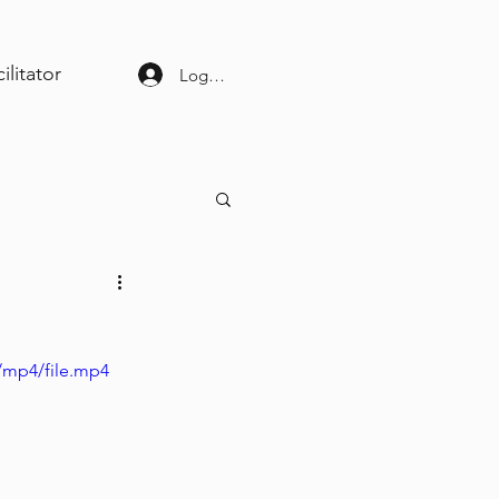
ilitator
Log ind
/mp4/file.mp4