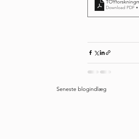
TOYforskningm
Download PDF •
Seneste blogindlæg