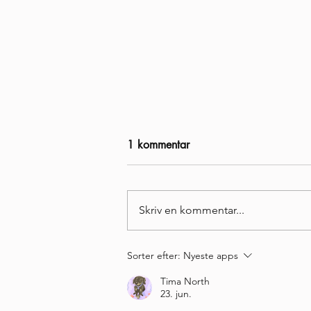
1 kommentar
Skriv en kommentar...
COMING UP 2026 -
Sorter efter:
Nyeste apps
Forskningsprojekt og Grønland
Tima North
23. jun.