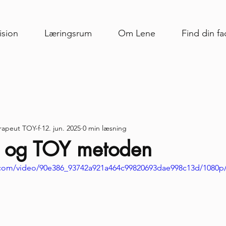
ision
Læringsrum
Om Lene
Find din fac
rapeut TOY-f
12. jun. 2025
0 min læsning
g og TOY metoden
ic.com/video/90e386_93742a921a464c99820693dae998c13d/1080p