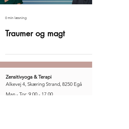
0 min læsning
Traumer og magt
Zensitivyoga & Terapi
Alkevej 4, Skæring Strand, 8250 Egå
Man - Tor:
9.00 - 17.00
​​Fre:
9.00 - 14.00
Telefontid:
8.30-9.00 på hverdage