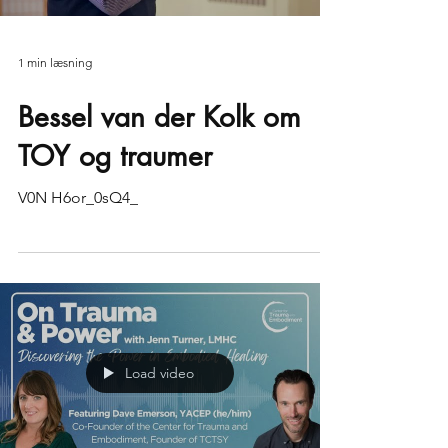
1 min læsning
Bessel van der Kolk om
TOY og traumer
V0N H6or_0sQ4_
Load video