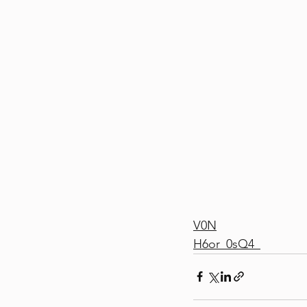
V0N
H6or_0sQ4_