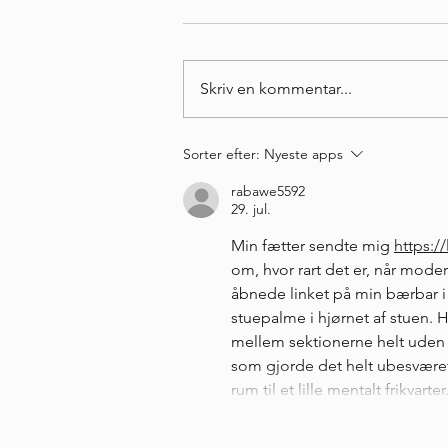
Skriv en kommentar...
COMING UP 2026 -
Sorter efter:
Nyeste apps
Forskningsprojekt og Grønland
rabawe5592
29. jul.
Min fætter sendte mig 
https:/
om, hvor rart det er, når mod
åbnede linket på min bærbar i 
stuepalme i hjørnet af stuen. 
mellem sektionerne helt uden v
som gjorde det helt ubesværet a
rum til et lille mentalt frikvarter