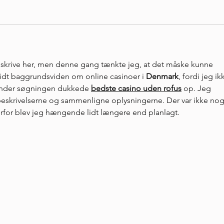
t skrive her, men denne gang tænkte jeg, at det måske kunne 
lidt baggrundsviden om online casinoer i 
Denmark
, fordi jeg ik
Under søgningen dukkede 
bedste casino uden rofus
 op. Jeg 
beskrivelserne og sammenligne oplysningerne. Der var ikke nog
rfor blev jeg hængende lidt længere end planlagt.